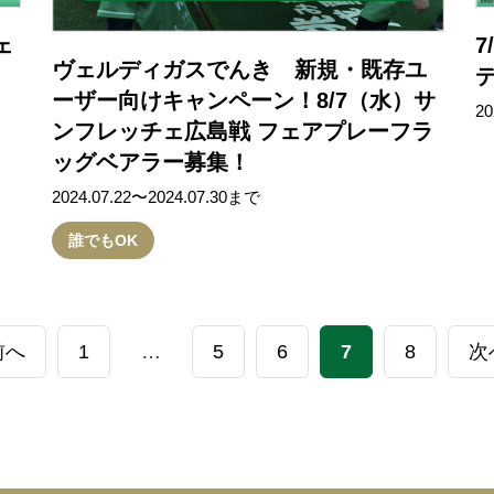
ェ
7
ヴェルディガスでんき 新規・既存ユ
ーザー向けキャンペーン！8/7（水）サ
20
ンフレッチェ広島戦 フェアプレーフラ
ッグベアラー募集！
2024.07.22〜2024.07.30まで
誰でもOK
前へ
1
…
5
6
7
8
次