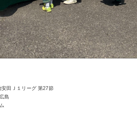
治安田Ｊ１リーグ 第27節
ェ広島
ム