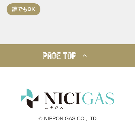
誰でもOK
PAGE TOP
© NIPPON GAS CO.,LTD